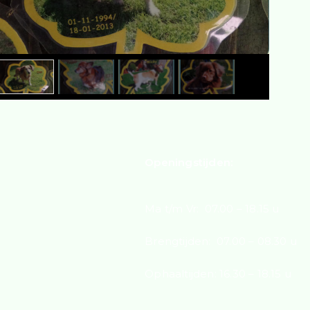
Openingstijden:
Ma t/m Vr: 07.00 – 18.15 u
Brengtijden: 07.00 – 08.30 u
Ophaaltijden: 16.30 – 18.15 u