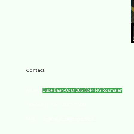
Contact
Adres :
Oude Baan-Oost 206 5244 NG
Rosmalen
Telefoon :
06 – 3014 4409
Mail :
team@dekleineerve.nl